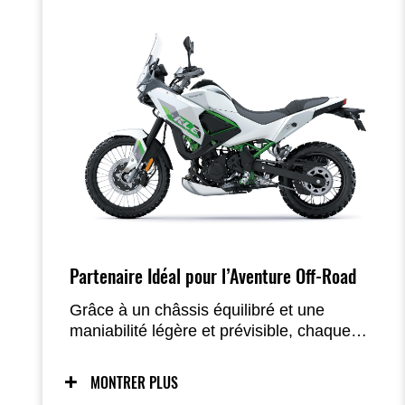
Partenaire Idéal pour l’Aventure Off-Road
Grâce à un châssis équilibré et une
maniabilité légère et prévisible, chaque
piste non asphaltée devient une invitation
à l’exploration. La position de conduite
MONTRER PLUS
étudiée assure un équilibre naturel, assis