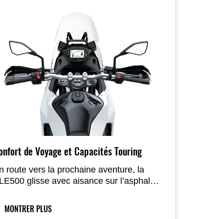
onfort de Voyage et Capacités Touring
n route vers la prochaine aventure, la
LE500 glisse avec aisance sur l’asphalte.
a bulle réglable sur trois positions
aîtrise la pression du vent, tandis que la
MONTRER PLUS
elle généreusement rembourrée assure