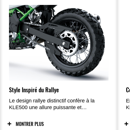
Style Inspiré du Rallye
C
Le design rallye distinctif confère à la
E
KLE500 une allure puissante et
K
déterminée. Cette Adventure Bike se sent
L
aussi à l’aise sur les pistes non asphaltées
m
MONTRER PLUS
que sur les longues portions d’autoroute.
s