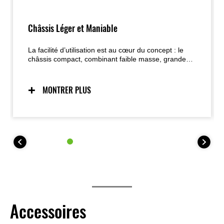
Châssis Léger et Maniable
La facilité d’utilisation est au cœur du concept : le
châssis compact, combinant faible masse, grande
maniabilité et centralisation des masses, assure un
comportement prévisible et inspirant confiance, tout
en facilitant les manœuvres à basse vitesse et au
MONTRER PLUS
stationnement.
Accessoires