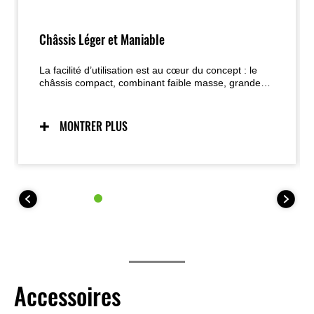
Châssis Léger et Maniable
La facilité d’utilisation est au cœur du concept : le
châssis compact, combinant faible masse, grande
maniabilité et centralisation des masses, assure un
comportement prévisible et inspirant confiance, tout
en facilitant les manœuvres à basse vitesse et au
MONTRER PLUS
stationnement.
Accessoires