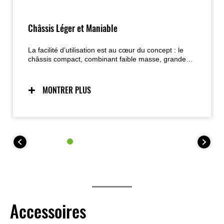
Châssis Léger et Maniable
La facilité d’utilisation est au cœur du concept : le
châssis compact, combinant faible masse, grande
maniabilité et centralisation des masses, assure un
comportement prévisible et inspirant confiance, tout
en facilitant les manœuvres à basse vitesse et au
MONTRER PLUS
stationnement.
Accessoires