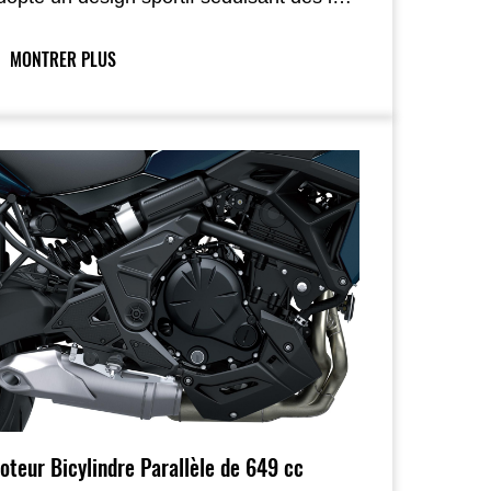
remier regard ; ses lignes fluides créent
ne continuité visuelle de l’avant à
MONTRER PLUS
’arrière, tandis que l’association équilibrée
e couleurs et de matériaux souligne la
eauté fonctionnelle des composants et
ue les carénages soignés privilégient le
onfort du pilote.
oteur Bicylindre Parallèle de 649 cc