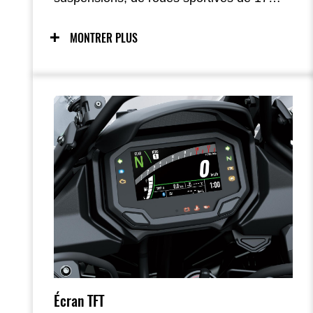
pouces, d’une position droite et élancée et
d’un bicylindre parallèle compact optimisé
MONTRER PLUS
pour un couple solide à bas et mi-régime,
la Versys 650 est conçue pour offrir un
plaisir maximal sur route — en particulier
lorsque celle-ci devient sinueuse ; l’ajout
d’aides électroniques comme le KTRC
renforce la confiance dans de nombreuses
situations.
Écran TFT