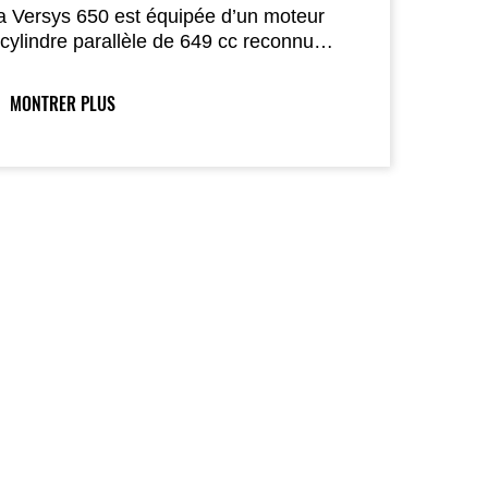
a Versys 650 est équipée d’un moteur
icylindre parallèle de 649 cc reconnu
our sa souplesse et sa délivrance de
uissance à bas et mi-régime, idéal pour
MONTRER PLUS
es balades sportives du week-end comme
our les trajets quotidiens.