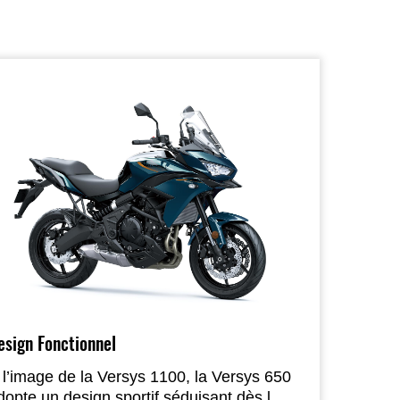
esign Fonctionnel
 l’image de la Versys 1100, la Versys 650
dopte un design sportif séduisant dès le