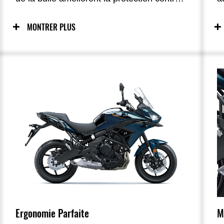
le vent pour un confort accru sur longues
p
distances ; le nouvel écran TFT couleur de
u
MONTRER PLUS
4,3 pouces avec connectivité smartphone
l
permet au pilote d’être plus connecté que
d
jamais à sa moto, enrichissant
b
l’expérience de conduite.
q
c
M
Ergonomie Parfaite