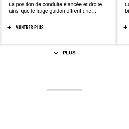
L
La position de conduite élancée et droite
b
ainsi que le large guidon offrent une
p
posture naturellement détendue et un
p
excellent contrôle.
MONTRER PLUS
l
p
PLUS