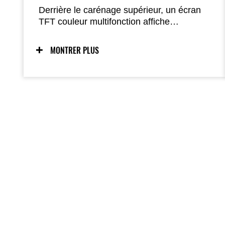
Derrière le carénage supérieur, un écran
TFT couleur multifonction affiche
clairement vitesse, régime, rapport
engagé, niveau de carburant, tripmeters,
MONTRER PLUS
température, tension et bien plus encore ;
une puce Bluetooth intégrée permet la
connexion via l’application Rideology pour
consulter à distance informations véhicule,
journaux de trajet et planning d’entretien.