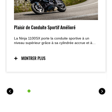
Plaisir de Conduite Sportif Amélioré
La Ninja 1100SX porte la conduite sportive à un
niveau supérieur grâce à sa cylindrée accrue et à
son Quick Shifter (KQS) affiné ; son comportement
dynamique, son châssis inspiré des Supersport et
son design Ninja affirmé offrent une expérience de
MONTRER PLUS
conduite intense en toutes circonstances.