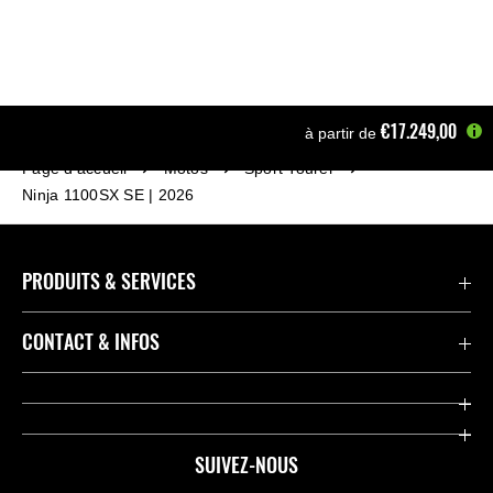
€17.249,00
à partir de
Page d'accueil
Motos
Sport Tourer
Ninja 1100SX SE | 2026
PRODUITS & SERVICES
Accessoires & Pièces
CONTACT & INFOS
Promotions
Contact
Concessionnaires
Kawasaki Promo Tour
SUIVEZ-NOUS
Racing