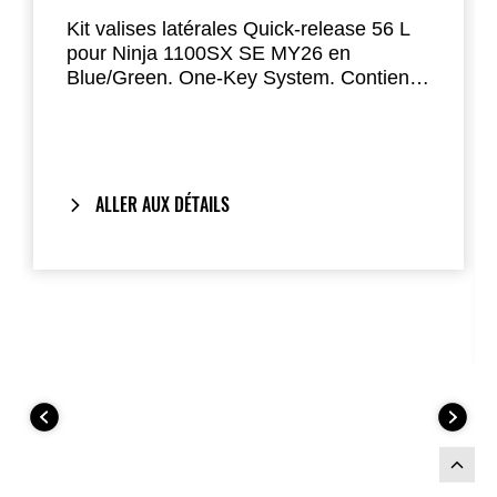
Kit valises latérales Quick-release 56 L
pour Ninja 1100SX SE MY26 en
Blue/Green. One-Key System. Contient :
valises 999940922, kit de fixation
999940867, jeux de capots
99994042279L / 99994042260RB, kits
liserés déco 99994042379L /
99994042360RB, serrures 999941566.
ALLER AUX DÉTAILS
Option : film de protection, sacs
intérieurs.