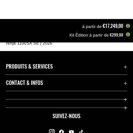
€17.249,00
à partir de
€299,00
Kit Édition à partir de
Page d'accueil
Motos
Sport Tourer
Ninja 1100SX SE | 2026
PRODUITS & SERVICES
Accessoires & Pièces
CONTACT & INFOS
Promotions
Contact
Concessionnaires
Kawasaki Promo Tour
SUIVEZ-NOUS
Racing
À propos de Kawasaki