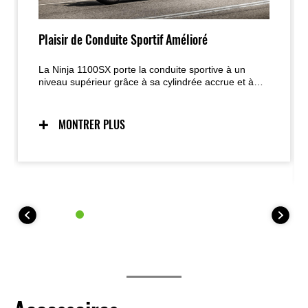
Plaisir de Conduite Sportif Amélioré
La Ninja 1100SX porte la conduite sportive à un
niveau supérieur grâce à sa cylindrée accrue et à
son Quick Shifter (KQS) affiné ; son comportement
dynamique, son châssis inspiré des Supersport et
son design Ninja affirmé offrent une expérience de
MONTRER PLUS
conduite intense en toutes circonstances.