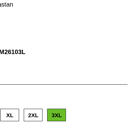
astan
M26103L
XL
2XL
3XL