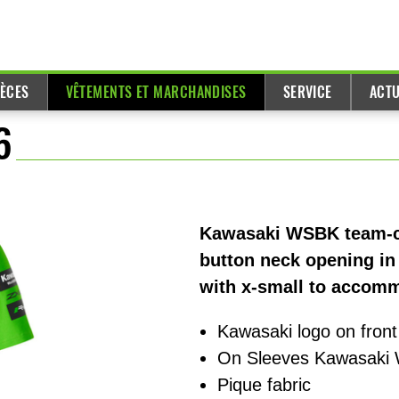
IÈCES
VÊTEMENTS ET MARCHANDISES
SERVICE
ACTU
6
Kawasaki WSBK team-col
button neck opening in 
with x-small to accomm
Kawasaki logo on fron
On Sleeves Kawasaki 
Pique fabric