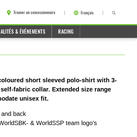
Trouver un concessionnaire
Français
ALITÉS & ÉVÉNEMENTS
RACING
oured short sleeved polo-shirt with 3-
self-fabric collar. Extended size range
odate unisex fit.
t and back
WorldSBK- & WorldSSP team logo’s