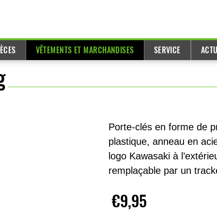
IÈCES
VÊTEMENTS ET MARCHANDISES
SERVICE
ACTU
g
Porte-clés en forme de p
plastique, anneau en acie
logo Kawasaki à l’extérieu
remplaçable par un tracke
€9,95