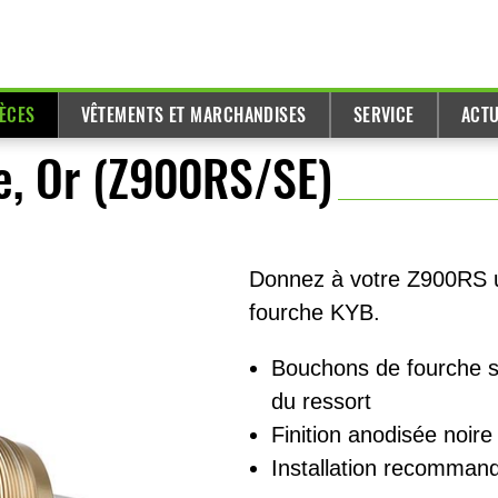
IÈCES
VÊTEMENTS ET MARCHANDISES
SERVICE
ACTU
e, Or (Z900RS/SE)
Donnez à votre Z900RS u
fourche KYB.
Bouchons de fourche sp
du ressort
Finition anodisée noire
Installation recomman