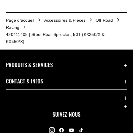
Page d'accueil
Accessoires & Pièces
Off Road
Racing
420411408 | Steel Rear Sprocket, 50T (KX250/X &
KX450/X)
PRODUITS & SERVICES
Accessoires & Pièces
CONTACT & INFOS
Promotions
Contact
Concessionnaires
Kawasaki Promo Tour
SUIVEZ-NOUS
Racing
À propos de Kawasaki