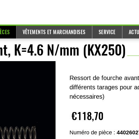
IÈCES
VÊTEMENTS ET MARCHANDISES
SERVICE
ACTU
nt, K=4.6 N/mm (KX250)
Ressort de fourche avan
différents tarages pour a
nécessaires)
€118,70
Numéro de pièce :
4402602