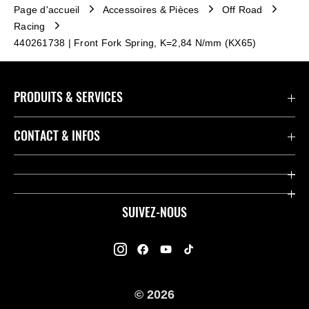
Page d'accueil
Accessoires & Pièces
Off Road
Racing
440261738 | Front Fork Spring, K=2,84 N/mm (KX65)
PRODUITS & SERVICES
Accessoires & Pièces
CONTACT & INFOS
Promotions
Contact
Concessionnaires
Kawasaki Promo Tour
SUIVEZ-NOUS
Racing
À propos de Kawasaki
Garantie K-Care
Enquête des Motards Kawasaki
Manuels
© 2026
Informations légales