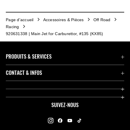
Page d'accueil
Accessoires & Pièces
Off Road
Racing
920631338 | Main Jet for Carburettor, #135 (KX85)
PRODUITS & SERVICES
Accessoires & Pièces
CONTACT & INFOS
Promotions
Contact
Concessionnaires
Kawasaki Promo Tour
SUIVEZ-NOUS
Racing
À propos de Kawasaki
Garantie K-Care
Enquête des Motards Kawasaki