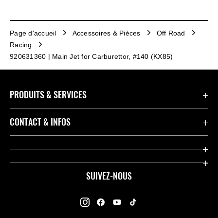
Page d'accueil
Accessoires & Pièces
Off Road
Racing
920631360 | Main Jet for Carburettor, #140 (KX85)
PRODUITS & SERVICES
Accessoires & Pièces
CONTACT & INFOS
Promotions
Contact
Concessionnaires
Kawasaki Promo Tour
SUIVEZ-NOUS
Racing
À propos de Kawasaki
Garantie K-Care
Enquête des Motards Kawasaki