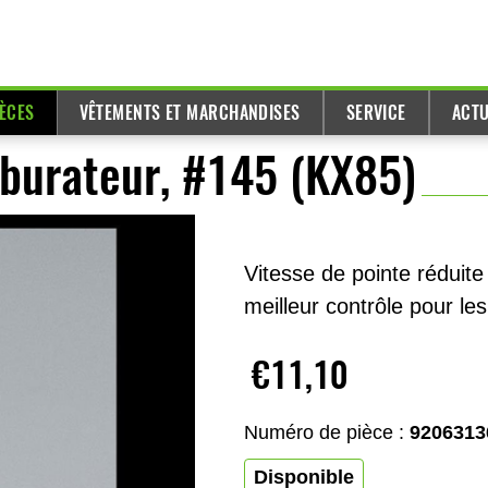
IÈCES
VÊTEMENTS ET MARCHANDISES
SERVICE
ACTU
rburateur, #145 (KX85)
Vitesse de pointe réduit
meilleur contrôle pour les
€11,10
Numéro de pièce :
9206313
Disponible