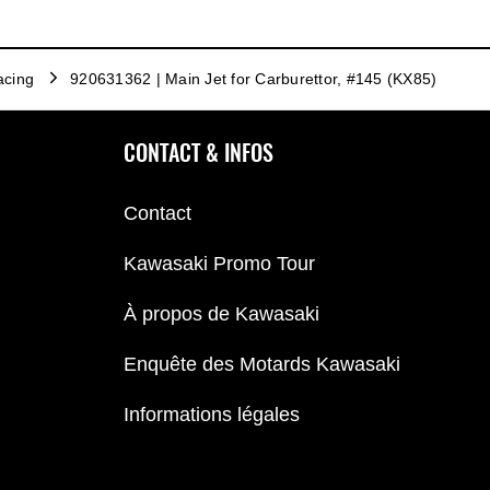
acing
920631362 | Main Jet for Carburettor, #145 (KX85)
CONTACT & INFOS
Contact
Kawasaki Promo Tour
À propos de Kawasaki
Enquête des Motards Kawasaki
Informations légales