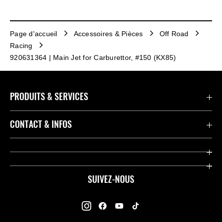
Page d'accueil
Accessoires & Pièces
Off Road
Racing
920631364 | Main Jet for Carburettor, #150 (KX85)
PRODUITS & SERVICES
Accessoires & Pièces
CONTACT & INFOS
Promotions
Contact
Concessionnaires
Kawasaki Promo Tour
SUIVEZ-NOUS
Racing
À propos de Kawasaki
Garantie K-Care
Enquête des Motards Kawasaki