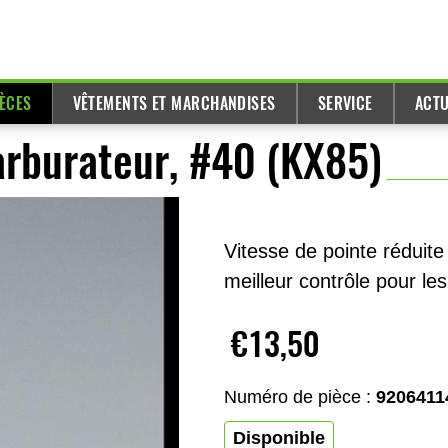
IÈCES
VÊTEMENTS ET MARCHANDISES
SERVICE
ACTU
arburateur, #40 (KX85)
Vitesse de pointe réduit
meilleur contrôle pour les
€13,50
Numéro de pièce :
9206411
Disponible