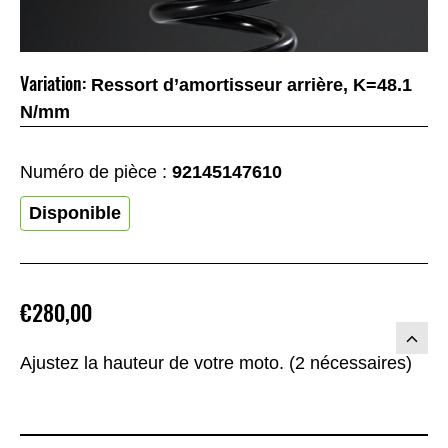
Variation:
Ressort d’amortisseur arrière, K=48.1
N/mm
Numéro de pièce :
92145147610
Disponible
€280,00
Ajustez la hauteur de votre moto. (2 nécessaires)