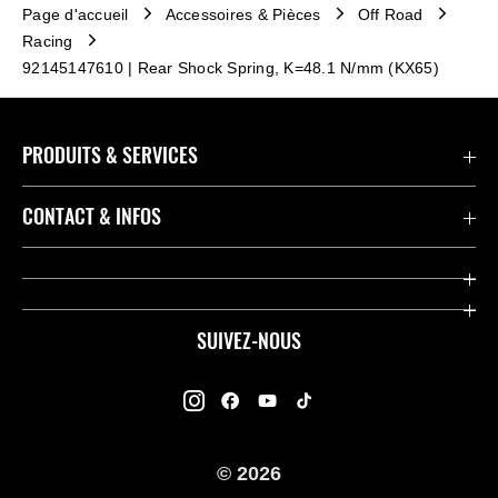
Page d'accueil
Accessoires & Pièces
Off Road
Racing
92145147610 | Rear Shock Spring, K=48.1 N/mm (KX65)
PRODUITS & SERVICES
Accessoires & Pièces
CONTACT & INFOS
Promotions
Contact
Concessionnaires
Kawasaki Promo Tour
SUIVEZ-NOUS
Racing
À propos de Kawasaki
Garantie K-Care
Enquête des Motards Kawasaki
Manuels
© 2026
Informations légales