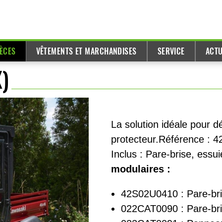
IÈCES
VÊTEMENTS ET MARCHANDISES
SERVICE
ACTU
X)
La solution idéale pour 
protecteur.Référence : 
Inclus : Pare-brise, essui
modulaires :
42S02U0410 : Pare-bri
022CAT0090 : Pare-br