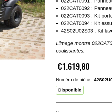
022CAT0091 : Panneau
022CAT0092 : Panneau
022CAT0093 : Kit port
022CAT0094 : Kit essu
42S02U02S03 : Kit lav
L’image montre 022CAT0
coulissantes.
€1.619,80
Numéro de pièce :
42S02U
Disponible