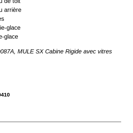
 de toit
 arrière
es
ie-glace
e-glace
087A, MULE SX Cabine Rigide avec vitres
0410