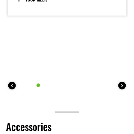
bodywork de bewegingsvrijheid vergroot. De
gecontroleerde, toegankelijke vermogensafgifte
maakt de KLE500 SE de perfecte metgezel voor
lange avontuurlijke ritten.
Accessories