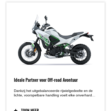
Ideale Partner voor Off-road Avontuur
Dankzij het uitgebalanceerde rijwielgedeelte en de
lichte, voorspelbare handling voelt elke onverharde
weg als een uitnodiging tot ontdekken. De
doordachte zithouding zorgt voor een natuurlijke
balans, zowel zittend als staand, terwijl het slanke
TOON MEER