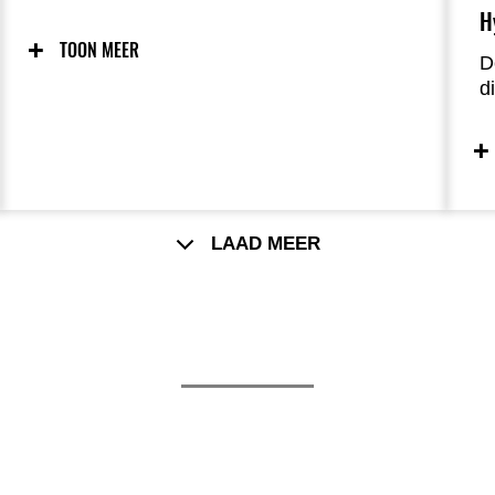
H
TOON MEER
D
d
e
W
t
w
c
n
LAAD MEER