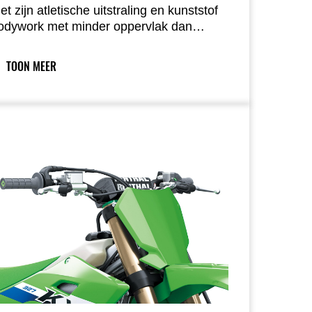
et zijn atletische uitstraling en kunststof
odywork met minder oppervlak dan
erdere KX-modellen benadrukt de KX327
ijn compacte, strak vormgegeven bouw
TOON MEER
n functionele schoonheid. Het slanke,
oelgerichte design en de direct
erkenbare Lime Green kleurstelling
aken duidelijk dat deze machine trots
eel uitmaakt van de KX-familie.