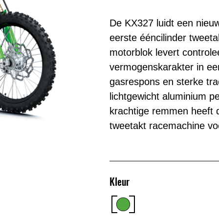
De KX327 luidt een nieuw
eerste ééncilinder tweet
motorblok levert controle
vermogenskarakter in een 
gasrespons en sterke tract
lichtgewicht aluminium pe
krachtige remmen heeft 
tweetakt racemachine voo
Kleur