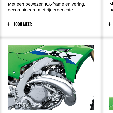
M
Met een bewezen KX-frame en vering,
b
gecombineerd met rijdergerichte
e
ergonomie die veel bewegingsvrijheid
z
biedt, levert het chassis zowel stabiliteit op
TOON MEER
e
rechte stukken als wendbaar stuurgedrag.
d
Dankzij de geoptimaliseerde
h
stijfheidsbalans en massacentralisatie
m
biedt het frame vertrouwenwekkende
d
bochtenprestaties onder uiteenlopende
omstandigheden.