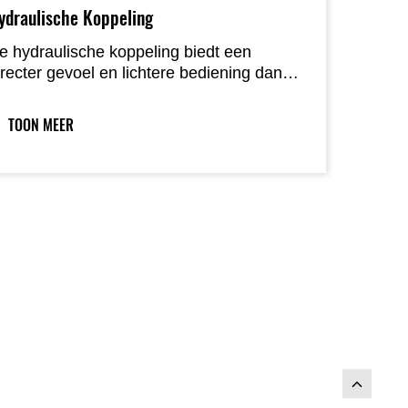
ydraulische Koppeling
e hydraulische koppeling biedt een
irecter gevoel en lichtere bediening dan
en conventionele koppeling.
armteopbouw tijdens intensief gebruik in
TOON MEER
echnische secties wordt effectief beperkt,
aardoor de koppelingsspeling
onsistenter blijft en het gevoel
auwkeurig en stabiel blijft.