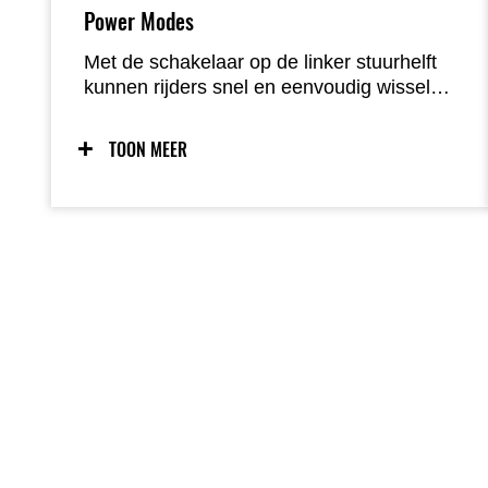
Power Modes
Met de schakelaar op de linker stuurhelft
kunnen rijders snel en eenvoudig wisselen
tussen twee motormappings die in de ECU
zijn opgeslagen.
TOON MEER