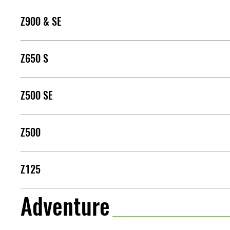
Z900 & SE
Z650 S
Z500 SE
Z500
Z125
Adventure