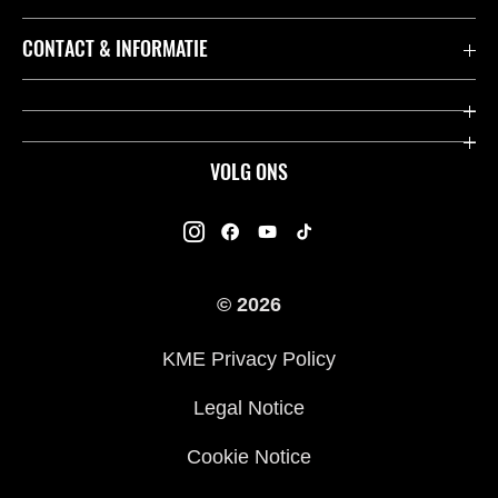
Accessoires & Onderdelen
CONTACT & INFORMATIE
Acties
Contact
Dealers
Over Kawasaki
VOLG ONS
Racing
Kawasaki Promo Tour
K-Care Fabrieksgarantie
Kawasaki Rijders Enquête
Gebruikershandleidingen
© 2026
Legal
Kawasaki Road Assistance
KME Privacy Policy
Veelgestelde Vragen
Legal Notice
Cookie Notice