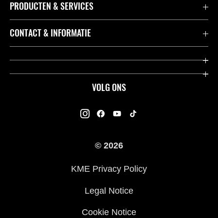
PRODUCTEN & SERVICES
Accessoires & Onderdelen
CONTACT & INFORMATIE
Acties
Contact
Dealers
Over Kawasaki
VOLG ONS
Racing
Kawasaki Promo Tour
K-Care Fabrieksgarantie
Kawasaki Rijders Enquête
Gebruikershandleidingen
© 2026
Legal
Kawasaki Road Assistance
KME Privacy Policy
Veelgestelde Vragen
Legal Notice
Cookie Notice