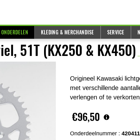
& ONDERDELEN
KLEDING & MERCHANDISE
SERVICE
N
iel, 51T (KX250 & KX450)
Origineel Kawasaki lichtg
met verschillende aantal
verlengen of te verkorten
€96,50
Onderdeelnummer :
42041