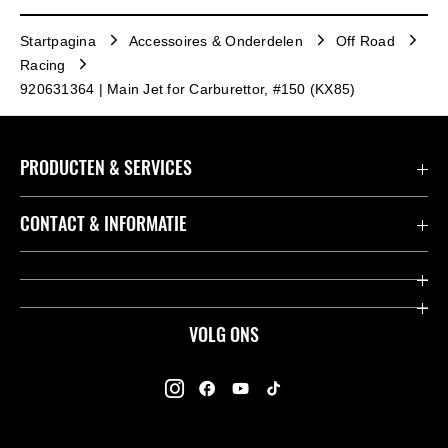
Startpagina
Accessoires & Onderdelen
Off Road
Racing
920631364 | Main Jet for Carburettor, #150 (KX85)
PRODUCTEN & SERVICES
Accessoires & Onderdelen
CONTACT & INFORMATIE
Acties
Contact
Dealers
Over Kawasaki
VOLG ONS
Racing
Kawasaki Promo Tour
K-Care Fabrieksgarantie
Kawasaki Rijders Enquête