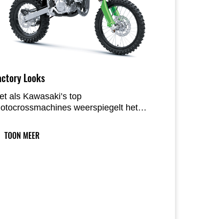
actory Looks
et als Kawasaki’s top
otocrossmachines weerspiegelt het
itgesproken, functionele design het
acewinnende karakter van deze
TOON MEER
odellen. Factory-geïnspireerde details
oals de shrouds, zwarte velgen en groen
eanodiseerde veringverstellers
ersterken de KX-familie-identiteit. Een
ieuwe nummerplaat, voorspatbord en
orkbeschermers zorgen voor een
oderne frontaanblik die de vernieuwde