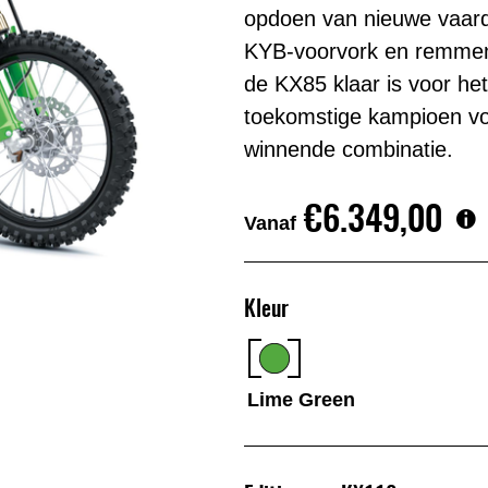
opdoen van nieuwe vaar
KYB-voorvork en remmen g
de KX85 klaar is voor he
toekomstige kampioen vo
winnende combinatie.
€6.349,00
Vanaf
Kleur
Lime Green