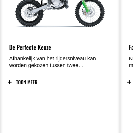
De Perfecte Keuze
F
Afhankelijk van het rijdersniveau kan
N
worden gekozen tussen twee
m
cilinderinhouden: 84 cc en 112 cc. Voor
u
modellen met de 84 cc motor zijn
r
TOON MEER
meerdere wielmaten beschikbaar. Voor
m
2026 bieden de KX112 en KX85/KX85 L
z
een ruimere rijdersdriehoek, breder stuur,
g
uitgebreidere ERGO-FIT
v
verstelmogelijkheden en hoogwaardige,
n
big-bike-style ergonomische componenten
v
die zorgen voor meer controle en comfort.
m