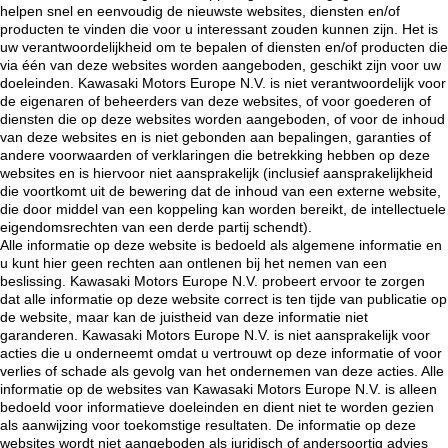
helpen snel en eenvoudig de nieuwste websites, diensten en/of
producten te vinden die voor u interessant zouden kunnen zijn. Het is
uw verantwoordelijkheid om te bepalen of diensten en/of producten die
via één van deze websites worden aangeboden, geschikt zijn voor uw
doeleinden. Kawasaki Motors Europe N.V. is niet verantwoordelijk voor
de eigenaren of beheerders van deze websites, of voor goederen of
diensten die op deze websites worden aangeboden, of voor de inhoud
van deze websites en is niet gebonden aan bepalingen, garanties of
andere voorwaarden of verklaringen die betrekking hebben op deze
websites en is hiervoor niet aansprakelijk (inclusief aansprakelijkheid
die voortkomt uit de bewering dat de inhoud van een externe website,
die door middel van een koppeling kan worden bereikt, de intellectuele
eigendomsrechten van een derde partij schendt).
Alle informatie op deze website is bedoeld als algemene informatie en
u kunt hier geen rechten aan ontlenen bij het nemen van een
beslissing. Kawasaki Motors Europe N.V. probeert ervoor te zorgen
dat alle informatie op deze website correct is ten tijde van publicatie op
de website, maar kan de juistheid van deze informatie niet
garanderen. Kawasaki Motors Europe N.V. is niet aansprakelijk voor
acties die u onderneemt omdat u vertrouwt op deze informatie of voor
verlies of schade als gevolg van het ondernemen van deze acties. Alle
informatie op de websites van Kawasaki Motors Europe N.V. is alleen
bedoeld voor informatieve doeleinden en dient niet te worden gezien
als aanwijzing voor toekomstige resultaten. De informatie op deze
websites wordt niet aangeboden als juridisch of andersoortig advies