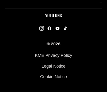
Contact
Dealers
Over Kawasaki
VOLG ONS
Racing
Kawasaki Promo Tour
K-Care Fabrieksgarantie
Kawasaki Rijders Enquête
Gebruikershandleidingen
© 2026
Legal
Kawasaki Road Assistance
KME Privacy Policy
Veelgestelde Vragen
Legal Notice
Cookie Notice