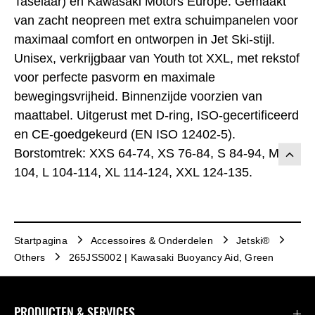
Taselaar) en Kawasaki Motors Europe. Gemaakt
van zacht neopreen met extra schuimpanelen voor
maximaal comfort en ontworpen in Jet Ski-stijl.
Unisex, verkrijgbaar van Youth tot XXL, met rekstof
voor perfecte pasvorm en maximale
bewegingsvrijheid. Binnenzijde voorzien van
maattabel. Uitgerust met D-ring, ISO-gecertificeerd
en CE-goedgekeurd (EN ISO 12402-5).
Borstomtrek: XXS 64-74, XS 76-84, S 84-94, M 94-
104, L 104-114, XL 114-124, XXL 124-135.
Startpagina
Accessoires & Onderdelen
Jetski®
Others
265JSS002 | Kawasaki Buoyancy Aid, Green
PRODUCTEN & SERVICES