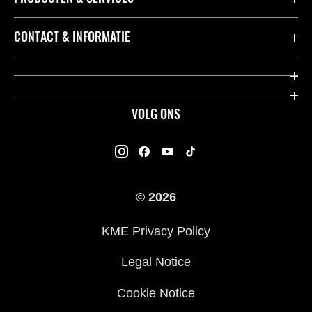
Accessoires & Onderdelen
CONTACT & INFORMATIE
Acties
Contact
Dealers
Over Kawasaki
VOLG ONS
Racing
Kawasaki Promo Tour
K-Care Fabrieksgarantie
Kawasaki Rijders Enquête
Gebruikershandleidingen
© 2026
Legal
Kawasaki Road Assistance
KME Privacy Policy
Veelgestelde Vragen
Legal Notice
Cookie Notice