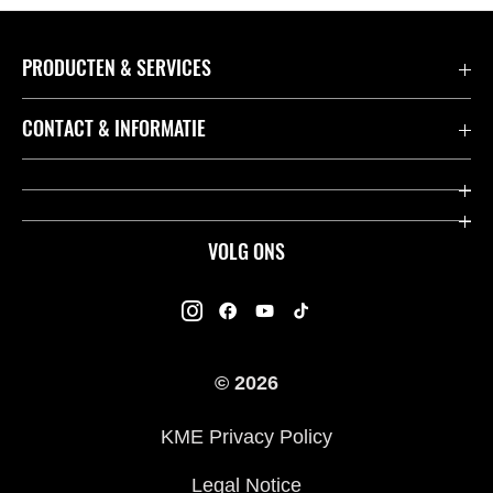
PRODUCTEN & SERVICES
Accessoires & Onderdelen
CONTACT & INFORMATIE
Acties
Contact
Dealers
Over Kawasaki
VOLG ONS
Racing
Kawasaki Promo Tour
K-Care Fabrieksgarantie
Kawasaki Rijders Enquête
Gebruikershandleidingen
© 2026
Legal
Kawasaki Road Assistance
KME Privacy Policy
Veelgestelde Vragen
Legal Notice