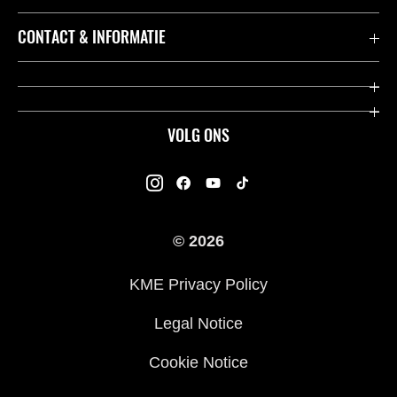
Accessoires & Onderdelen
CONTACT & INFORMATIE
Acties
Contact
Dealers
Over Kawasaki
VOLG ONS
Racing
Kawasaki Promo Tour
K-Care Fabrieksgarantie
Kawasaki Rijders Enquête
Gebruikershandleidingen
© 2026
Legal
Kawasaki Road Assistance
KME Privacy Policy
Veelgestelde Vragen
Legal Notice
Cookie Notice