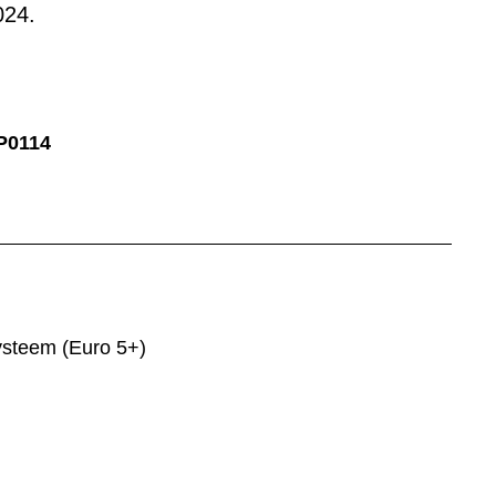
024.
P0114
ysteem (Euro 5+)