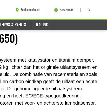
Zoek een dealer
Nederlands
IEUWS & EVENTS
RACING
Z650)
atsysteem met katalysator en titanium demper.
 kg lichter dan het originele uitlaatsysteem en
geluid. De combinatie van racematerialen zoals
l en carbon eindkap geeft de uitlaat een echte
ogo. Dit gehomologeerde uitlaatsysteem
ing en heeft EC/ECE-typegoedkeuring.
otoren met voor- en achterste lambdasensor.