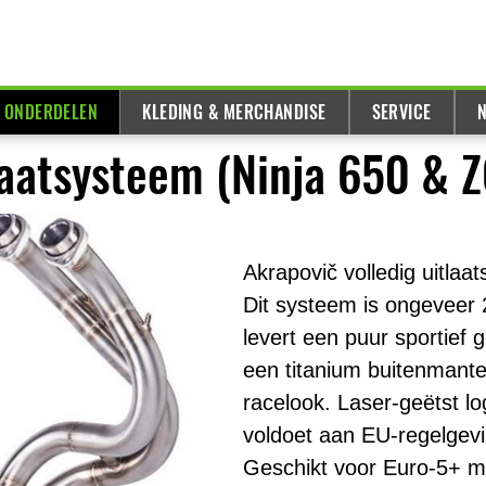
& ONDERDELEN
KLEDING & MERCHANDISE
SERVICE
N
laatsysteem (Ninja 650 & 
Akrapovič volledig uitla
Dit systeem is ongeveer 2
levert een puur sportief 
een titanium buitenmante
racelook. Laser-geëtst l
voldoet aan EU-regelgev
Geschikt voor Euro-5+ m