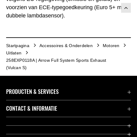
voorzien van ECE-typegoedkeuring (Euro 5+ met
dubbele lambdasensor).
Startpagina
Accessoires & Onderdelen
Motoren
Uitlaten
258EXP0118A | Arrow Full System Sports Exhaust
(Vulcan S)
PRODUCTEN & SERVICES
Accessoires & Onderdelen
CONTACT & INFORMATIE
Acties
Contact
Dealers