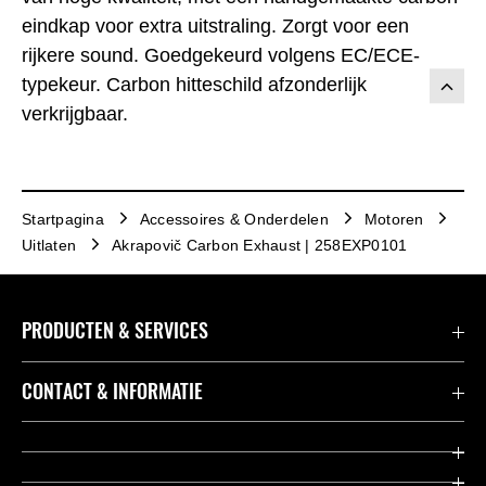
eindkap voor extra uitstraling. Zorgt voor een
rijkere sound. Goedgekeurd volgens EC/ECE-
typekeur. Carbon hitteschild afzonderlijk
verkrijgbaar.
Startpagina
Accessoires & Onderdelen
Motoren
Uitlaten
Akrapovič Carbon Exhaust | 258EXP0101
PRODUCTEN & SERVICES
Accessoires & Onderdelen
CONTACT & INFORMATIE
Acties
Contact