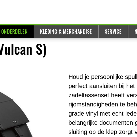
& ONDERDELEN
KLEDING & MERCHANDISE
SERVICE
N
Vulcan S)
Houd je persoonlijke spull
perfect aansluiten bij he
zadeltassenset heeft ver
rijomstandigheden te be
grade vinyl met echt led
belangrijke documenten
sluiting op de klep zorgt