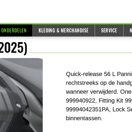
& ONDERDELEN
KLEDING & MERCHANDISE
SERVICE
N
(2025)
Quick-release 56 L Panni
rechtstreeks op de hand
wanneer verwijderd. One
999940922, Fitting Kit 
99994042351PA, Lock Set
binnentassen.