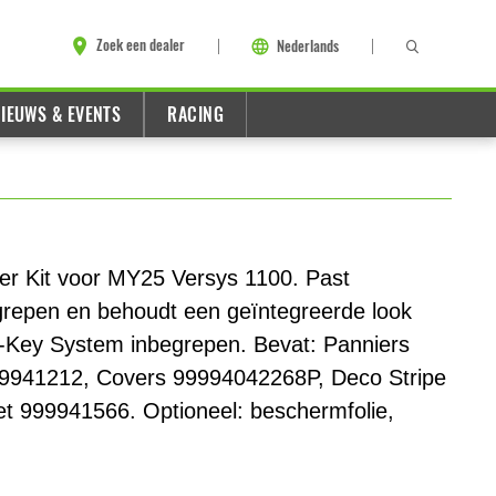
Zoek een dealer
Nederlands
IEUWS & EVENTS
RACING
er Kit voor MY25 Versys 1100. Past
grepen en behoudt een geïntegreerde look
-Key System inbegrepen. Bevat: Panniers
999941212, Covers 99994042268P, Deco Stripe
 999941566. Optioneel: beschermfolie,