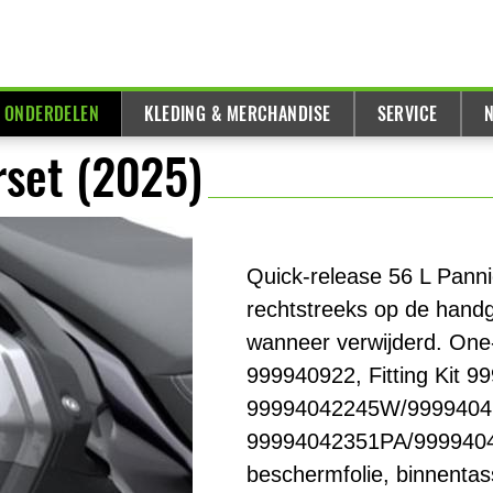
& ONDERDELEN
KLEDING & MERCHANDISE
SERVICE
N
rset (2025)
Quick-release 56 L Pann
rechtstreeks op de hand
wanneer verwijderd. One
999940922, Fitting Kit 
99994042245W/99994042
99994042351PA/99994042
beschermfolie, binnentas