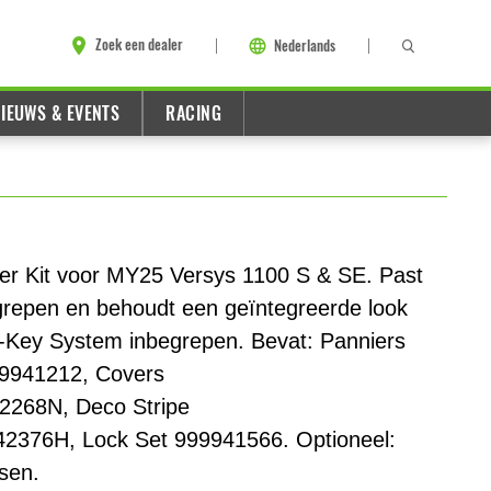
Zoek een dealer
Nederlands
IEUWS & EVENTS
RACING
ier Kit voor MY25 Versys 1100 S & SE. Past
grepen en behoudt een geïntegreerde look
-Key System inbegrepen. Bevat: Panniers
999941212, Covers
268N, Deco Stripe
376H, Lock Set 999941566. Optioneel:
sen.