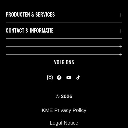
PRODUCTEN & SERVICES
Accessoires & Onderdelen
CONTACT & INFORMATIE
Acties
Contact
Dealers
Over Kawasaki
VOLG ONS
Racing
Kawasaki Promo Tour
K-Care Fabrieksgarantie
Kawasaki Rijders Enquête
Gebruikershandleidingen
© 2026
Legal
Kawasaki Road Assistance
KME Privacy Policy
Veelgestelde Vragen
Legal Notice