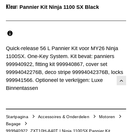
Kleur:
Pannier Kit Ninja 1100 SX Black
Quick-release 56 L Pannier Kit voor MY26 Ninja
1100SX. One-Key System. Kit bevat: panniers
999940922, fitting kit 999940867, cover set
99994042276B, deco stripe 99994042376B, locks
999941566. Optioneel te verkrijgen: Luxe
Binnentassen
Startpagina
Accessoires & Onderdelen
Motoren
Bagage
999940922_ZXT10H-A40T | Ninja 1100SX Pannier Kit