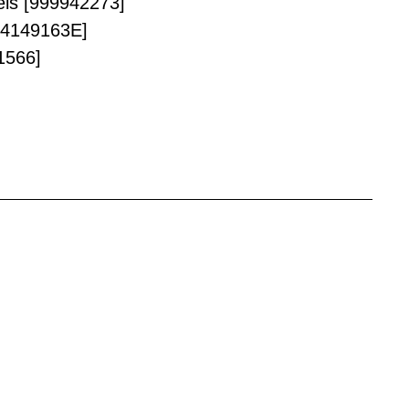
els [999942273]
994149163E]
41566]