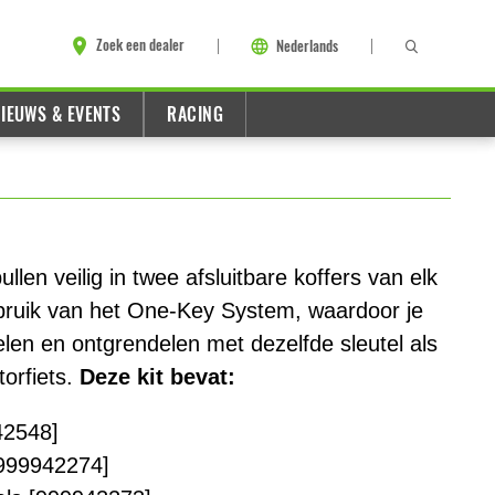
Zoek een dealer
Nederlands
IEUWS & EVENTS
RACING
llen veilig in twee afsluitbare koffers van elk
ebruik van het One-Key System, waardoor je
elen en ontgrendelen met dezelfde sleutel als
torfiets.
Deze kit bevat:
42548]
999942274]