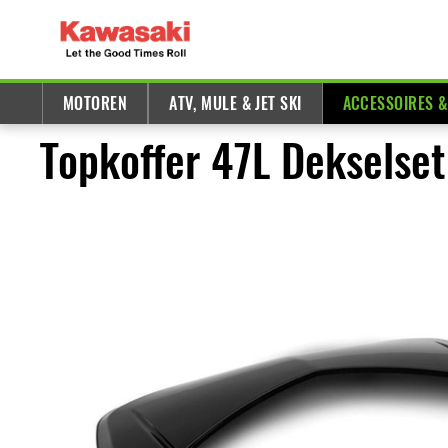
MOTOREN
ATV, MULE & JET SKI
ACCESSOIRES 
Topkoffer 47L Dekselset