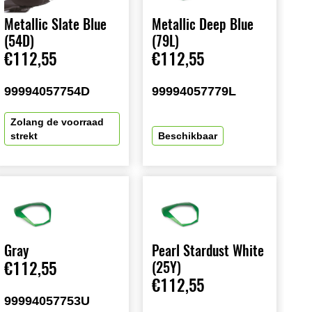
Metallic Slate Blue
Metallic Deep Blue
(54D)
(79L)
€112,55
€112,55
99994057754D
99994057779L
Zolang de voorraad
strekt
Beschikbaar
Gray
Pearl Stardust White
€112,55
(25Y)
€112,55
99994057753U