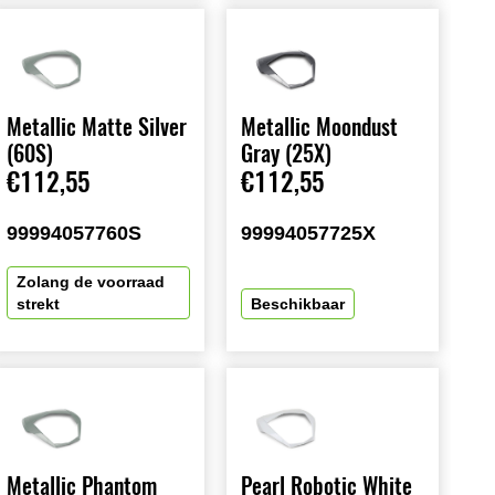
Metallic Matte Silver
Metallic Moondust
(60S)
Gray (25X)
€112,55
€112,55
99994057760S
99994057725X
Zolang de voorraad
strekt
Beschikbaar
Metallic Phantom
Pearl Robotic White