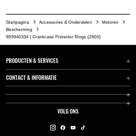
Startpagina
Accessoires & Onderdelen
Motoren
Bescherming
999940334 | Crankcase Protector Rings (Z800)
PRODUCTEN & SERVICES
Accessoires & Onderdelen
CONTACT & INFORMATIE
Acties
Contact
Dealers
Over Kawasaki
VOLG ONS
Racing
Kawasaki Promo Tour
K-Care Fabrieksgarantie
Kawasaki Rijders Enquête