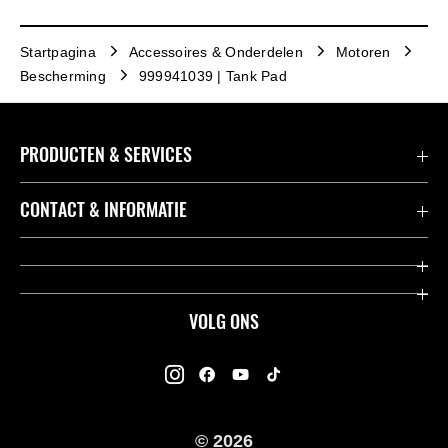
Startpagina
Accessoires & Onderdelen
Motoren
Bescherming
999941039 | Tank Pad
PRODUCTEN & SERVICES
Accessoires & Onderdelen
CONTACT & INFORMATIE
Acties
Contact
Dealers
Over Kawasaki
VOLG ONS
Racing
Kawasaki Promo Tour
K-Care Fabrieksgarantie
Kawasaki Rijders Enquête
Gebruikershandleidingen
© 2026
Legal