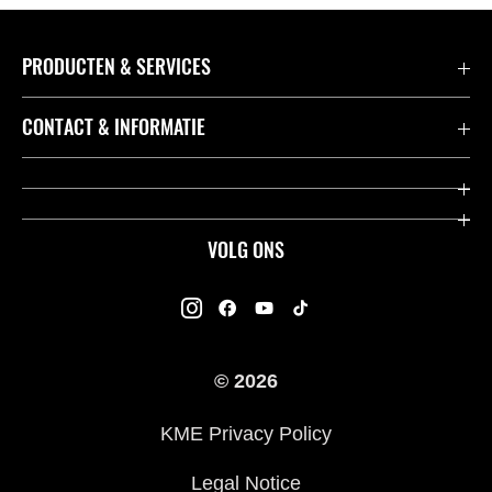
PRODUCTEN & SERVICES
Accessoires & Onderdelen
CONTACT & INFORMATIE
Acties
Contact
Dealers
Over Kawasaki
VOLG ONS
Racing
Kawasaki Promo Tour
K-Care Fabrieksgarantie
Kawasaki Rijders Enquête
Gebruikershandleidingen
© 2026
Legal
Kawasaki Road Assistance
KME Privacy Policy
Veelgestelde Vragen
Legal Notice