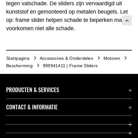
tegen valschade. De sliders zijn vervaardigd uit
kunststof en gemonteerd op metalen beugels. Let
op: frame slider helpen schade te beperken maar
voorkomen niet alle schade.
Startpagina
Accessoires & Onderdelen
Motoren
Bescherming
999941411 | Frame Sliders
PRODUCTEN & SERVICES
Accessoires & Onderdelen
CONTACT & INFORMATIE
Acties
Contact
Dealers
Over Kawasaki