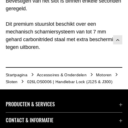
Bevestigen van het slot is binnen enkele seconden
geregeld.
Dit premium stuurslot beschikt over een
mechanisch scharniersysteem van tot 7 mm
gehard carbonitrided staal met extra bescherming
tegen uitboren.
Startpagina
Accessoires & Onderdelen
Motoren
Sloten
026LOS0006 | Handlebar Lock (J125 & J300)
PRODUCTEN & SERVICES
Accessoires & Onderdelen
CONTACT & INFORMATIE