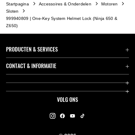
Startpagina
Accessoires & Onderdelen
Motoren
Sloten
999940809 | One-Key System Helmet Lock (Ninja 650 &
Z650)
PRODUCTEN & SERVICES
Accessoires & Onderdelen
CONTACT & INFORMATIE
Acties
Contact
Dealers
Over Kawasaki
VOLG ONS
Racing
Kawasaki Promo Tour
K-Care Fabrieksgarantie
Kawasaki Rijders Enquête
Gebruikershandleidingen