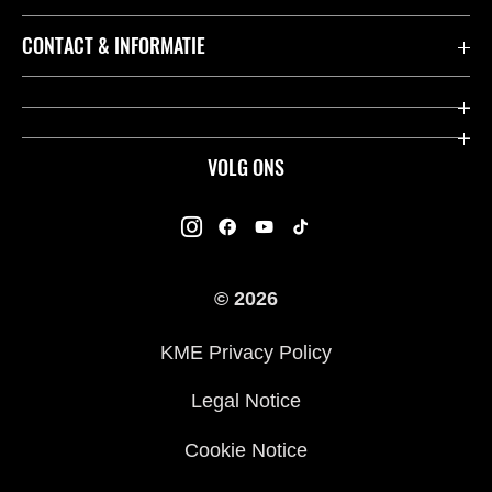
Accessoires & Onderdelen
CONTACT & INFORMATIE
Acties
Contact
Dealers
Over Kawasaki
VOLG ONS
Racing
Kawasaki Promo Tour
K-Care Fabrieksgarantie
Kawasaki Rijders Enquête
Gebruikershandleidingen
© 2026
Legal
Kawasaki Road Assistance
KME Privacy Policy
Veelgestelde Vragen
Legal Notice
Cookie Notice